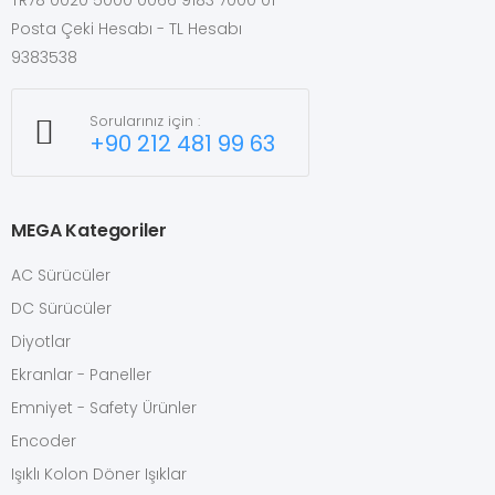
TR78 0020 5000 0066 9183 7000 01
Posta Çeki Hesabı - TL Hesabı
9383538
Sorularınız için :
+90 212 481 99 63
MEGA Kategoriler
AC Sürücüler
DC Sürücüler
Diyotlar
Ekranlar - Paneller
Emniyet - Safety Ürünler
Encoder
Işıklı Kolon Döner Işıklar