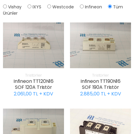
Vishay
IXYS
Westcode
Infineon
Tüm
Ürünler
Tristörler
Tristörler
Infineon TT120N16
Infineon TT190N16
SOF 120A Tristör
SOF 190A Tristör
2.061,00 TL + KDV
2.885,00 TL + KDV