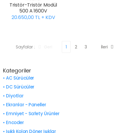
Tristör-Tristör Modül
500 A 1600V
20.650,00 TL + KDV
Sayfalar :
Geri
1
2
3
İleri
Kategoriler
• AC Sürücüler
• DC Sürücüler
• Diyotlar
• Ekranlar - Paneller
• Emniyet - Safety Ürünler
• Encoder
• Işıklı Kolon Döner Işıklar