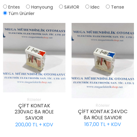
Entes
Hanyoung
SAVIOR
Idec
Tense
Tüm Ürünler
Röleler
ÇİFT KONTAK
Röleler
ÇİFT KONTAK 24VDC
230VAC 8A RÖLE
8A RÖLE SAVIOR
SAVIOR
167,00 TL + KDV
200,00 TL + KDV