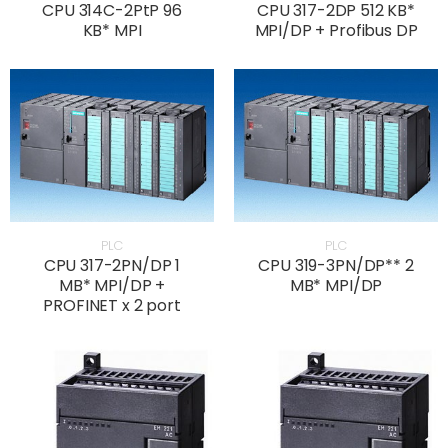
CPU 314C-2PtP 96
CPU 317-2DP 512 KB*
KB* MPI
MPI/DP + Profibus DP
PLC
PLC
CPU 317-2PN/DP 1
CPU 319-3PN/DP** 2
MB* MPI/DP +
MB* MPI/DP
PROFINET x 2 port