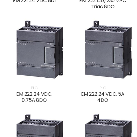
EM 221 24 VDC 8DI
EM 222 120/230 VAC
Triac 8DO
PLC
PLC
EM 222 24 VDC.
EM 222 24 VDC. 5A
0.75A 8DO
4DO