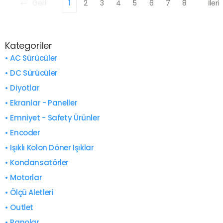
Geri
1
2
3
4
5
6
7
8
İleri
Kategoriler
• AC Sürücüler
• DC Sürücüler
• Diyotlar
• Ekranlar - Paneller
• Emniyet - Safety Ürünler
• Encoder
• Işıklı Kolon Döner Işıklar
• Kondansatörler
• Motorlar
• Ölçü Aletleri
• Outlet
• Panolar