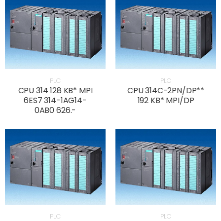
PLC
PLC
CPU 314 128 KB* MPI
CPU 314C-2PN/DP**
6ES7 314-1AG14-
192 KB* MPI/DP
0AB0 626.-
PLC
PLC