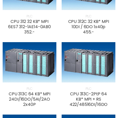
PLC
PLC
CPU 312 32 KB* MPI
CPU 312C 32 KB* MPI
6ES7 312-1AE14-0AB0
10DI / 6DO 1x40p
352.-
455.-
PLC
PLC
CPU 313C 64 KB* MPI
CPU 313C-2PtP 64
24DI/16DO/5AI/2AO
KB* MPI + RS
2x40P
422/48516DI/16DO