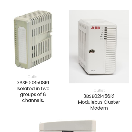
Outlet
3BSE008508R1
Isolated in two
Outlet
groups of 8
3BSE021456R1
channels.
Modulebus Cluster
Modem